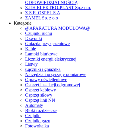
ODPOWIEDZIALNOŚCIĄ
Z.P.H ELEKTRO-PLAST Sp.z o.o.
Z.S.E. OSPEL S.A
ZAMEL Sp. z o.o
Kategorie
@APARATURA MODUŁOWA@
Czujniki ruchu
Dzwonki
Gniazda przyłączeniowe
Kable
Lampki biurkowe
Liczniki energii elektrycznej
Listwy
Łączniki i gniazdka
Narzędzia i przyrządy pomiarowe
Oprawy oświetleniowe
Osprzęt instalacji odgromowej
Osprzęt kablowy
Osprzęt siłowy
Osprzęt linii NN
Automaty
Bloki rozdzielcze
Czujniki
Czujniki gazu
Fotowoltaika