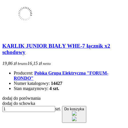
KARLIK JUNIOR BIAŁY WHE-7 łącznik x2
schodowy
19,86 zł
16,15 zł
brutto
netto
Producent:
Polska Grupa Elektryczna "FORUM-
RONDO"
Numer katalogowy:
14427
Stan magazynowy:
4 szt.
dodaj do porównania
dodaj do schowka
szt.
Do koszyka