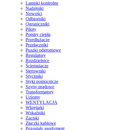
Lampki kontrolne
Nadajniki
Nowości
Odbiorniki
Ograniczniki
Piloty
Pompy ciepła
Przedłużacze
Przełączniki
Puszki odgromowe
Regulatory
Rozdzielnice
Ściemniacze
Sterowniki
Styczniki
Styki pomocnicze
Szyny prądowe
Transformatory
Uziomy
WENTYLACJA
Wkrętarki
Wskaźniki
Zaciski
Złączki kablowe
Pozostały asortyment