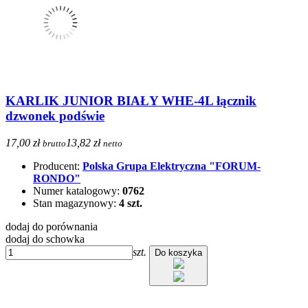
KARLIK JUNIOR BIAŁY WHE-4L łącznik
dzwonek podświe
17,00 zł
13,82 zł
brutto
netto
Producent:
Polska Grupa Elektryczna "FORUM-
RONDO"
Numer katalogowy:
0762
Stan magazynowy:
4 szt.
dodaj do porównania
dodaj do schowka
szt.
Do koszyka