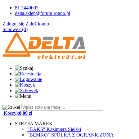
81 7440605
delta.sklep@forum-rondo.pl
Zaloguj się
Załóż konto
Schowek (0)
Koszyk
0,00 zł
STREFA MAREK
"BAKS" Kazimierz Sielski
"BEMKO" SPÓŁKA Z OGRANICZONĄ