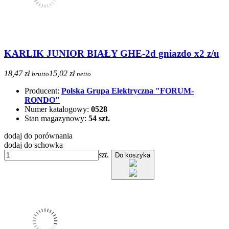
KARLIK JUNIOR BIAŁY GHE-2d gniazdo x2 z/u
18,47 zł
15,02 zł
brutto
netto
Producent:
Polska Grupa Elektryczna "FORUM-
RONDO"
Numer katalogowy:
0528
Stan magazynowy:
54 szt.
dodaj do porównania
dodaj do schowka
szt.
Do koszyka