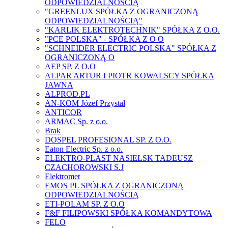
ODPOWIEDZIALNOŚCIĄ
"GREENLUX SPÓŁKA Z OGRANICZONĄ
ODPOWIEDZIALNOŚCIĄ"
"KARLIK ELEKTROTECHNIK" SPÓŁKA Z O.O.
"PCE POLSKA" - SPÓŁKA Z O O
"SCHNEIDER ELECTRIC POLSKA" SPÓŁKA Z
OGRANICZONĄ O
AEP SP. Z O.O
ALPAR ARTUR I PIOTR KOWALSCY SPÓŁKA
JAWNA
ALPROD.PL
AN-KOM Józef Przystał
ANTICOR
ARMAC Sp. z o.o.
Brak
DOSPEL PROFESIONAL SP. Z O.O.
Eaton Electric Sp. z o.o.
ELEKTRO-PLAST NASIELSK TADEUSZ
CZACHOROWSKI S.J
Elektromet
EMOS PL SPÓŁKA Z OGRANICZONĄ
ODPOWIEDZIALNOŚCIĄ
ETI-POLAM SP. Z O.O
F&F FILIPOWSKI SPÓŁKA KOMANDYTOWA
FELO