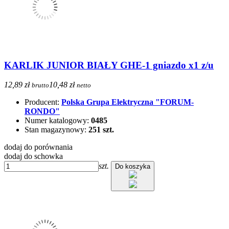
KARLIK JUNIOR BIAŁY GHE-1 gniazdo x1 z/u
12,89 zł
10,48 zł
brutto
netto
Producent:
Polska Grupa Elektryczna "FORUM-
RONDO"
Numer katalogowy:
0485
Stan magazynowy:
251 szt.
dodaj do porównania
dodaj do schowka
szt.
Do koszyka