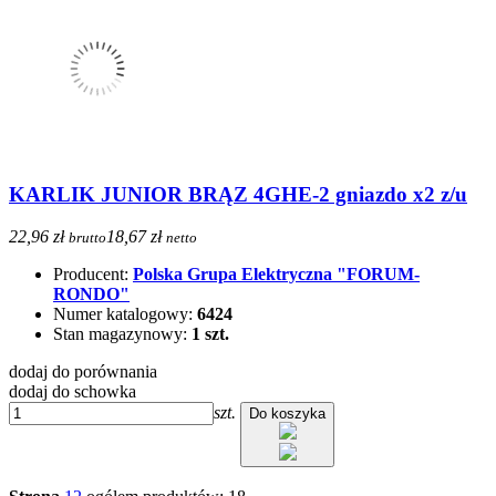
KARLIK JUNIOR BRĄZ 4GHE-2 gniazdo x2 z/u
22,96 zł
18,67 zł
brutto
netto
Producent:
Polska Grupa Elektryczna "FORUM-
RONDO"
Numer katalogowy:
6424
Stan magazynowy:
1 szt.
dodaj do porównania
dodaj do schowka
szt.
Do koszyka