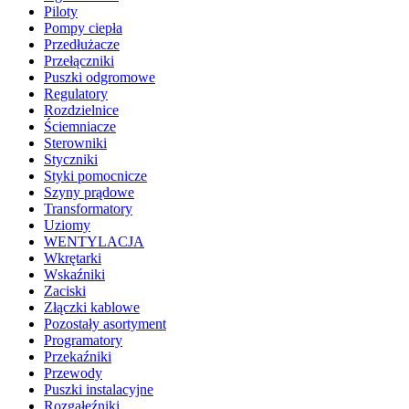
Piloty
Pompy ciepła
Przedłużacze
Przełączniki
Puszki odgromowe
Regulatory
Rozdzielnice
Ściemniacze
Sterowniki
Styczniki
Styki pomocnicze
Szyny prądowe
Transformatory
Uziomy
WENTYLACJA
Wkrętarki
Wskaźniki
Zaciski
Złączki kablowe
Pozostały asortyment
Programatory
Przekaźniki
Przewody
Puszki instalacyjne
Rozgałęźniki