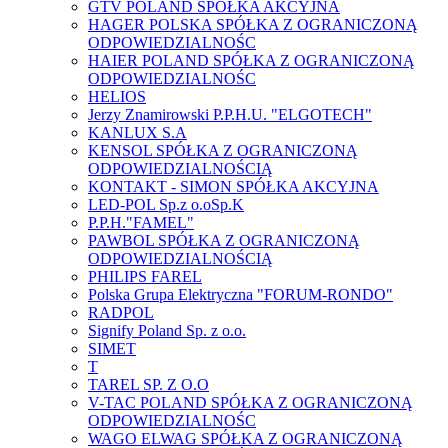
GTV POLAND SPÓŁKA AKCYJNA
HAGER POLSKA SPÓŁKA Z OGRANICZONĄ
ODPOWIEDZIALNOŚC
HAIER POLAND SPÓŁKA Z OGRANICZONĄ
ODPOWIEDZIALNOŚC
HELIOS
Jerzy Znamirowski P.P.H.U. "ELGOTECH"
KANLUX S.A
KENSOL SPÓŁKA Z OGRANICZONĄ
ODPOWIEDZIALNOŚCIĄ
KONTAKT - SIMON SPÓŁKA AKCYJNA
LED-POL Sp.z o.oSp.K
P.P.H."FAMEL"
PAWBOL SPÓŁKA Z OGRANICZONĄ
ODPOWIEDZIALNOŚCIĄ
PHILIPS FAREL
Polska Grupa Elektryczna "FORUM-RONDO"
RADPOL
Signify Poland Sp. z o.o.
SIMET
T
TAREL SP. Z O.O
V-TAC POLAND SPÓŁKA Z OGRANICZONĄ
ODPOWIEDZIALNOŚC
WAGO ELWAG SPÓŁKA Z OGRANICZONĄ