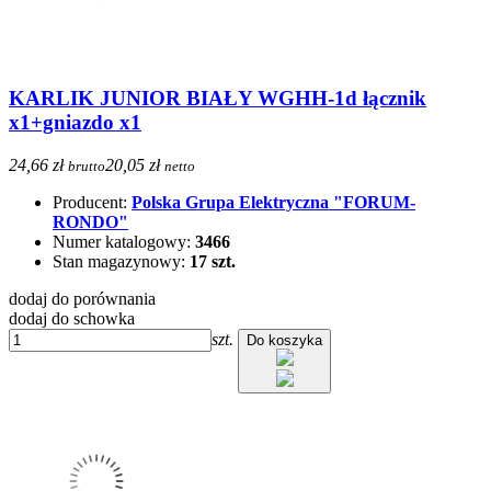
KARLIK JUNIOR BIAŁY WGHH-1d łącznik
x1+gniazdo x1
24,66 zł
20,05 zł
brutto
netto
Producent:
Polska Grupa Elektryczna "FORUM-
RONDO"
Numer katalogowy:
3466
Stan magazynowy:
17 szt.
dodaj do porównania
dodaj do schowka
szt.
Do koszyka