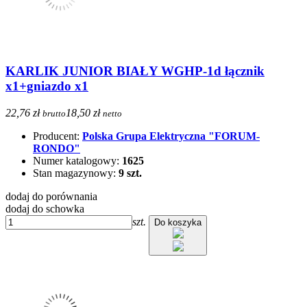
KARLIK JUNIOR BIAŁY WGHP-1d łącznik
x1+gniazdo x1
22,76 zł
18,50 zł
brutto
netto
Producent:
Polska Grupa Elektryczna "FORUM-
RONDO"
Numer katalogowy:
1625
Stan magazynowy:
9 szt.
dodaj do porównania
dodaj do schowka
szt.
Do koszyka