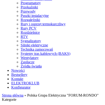
Programatory
Przekaźniki
Przewody
Puszki instalacyjne
Rozgałęźniki
Rury i osprzęt termokurczliwy
Rury PCV
Rozdzielnice
RTV
Sygnalizatory
Silniki elektryczne
Technika zamocowań
Systemy tras kablowych (BAKS)
Wentylatory
Zasilacze
Źródła światła
Nowości
Bestsellery
Kontakt
ELEKTROKLUB
Konfigurator
Strona główna
»
Polska Grupa Elektryczna "FORUM-RONDO"
Kategorie