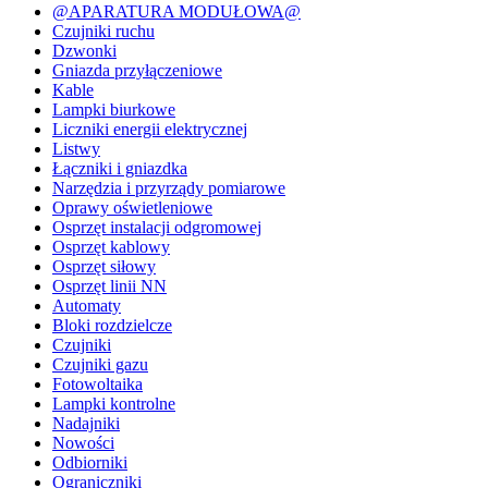
@APARATURA MODUŁOWA@
Czujniki ruchu
Dzwonki
Gniazda przyłączeniowe
Kable
Lampki biurkowe
Liczniki energii elektrycznej
Listwy
Łączniki i gniazdka
Narzędzia i przyrządy pomiarowe
Oprawy oświetleniowe
Osprzęt instalacji odgromowej
Osprzęt kablowy
Osprzęt siłowy
Osprzęt linii NN
Automaty
Bloki rozdzielcze
Czujniki
Czujniki gazu
Fotowoltaika
Lampki kontrolne
Nadajniki
Nowości
Odbiorniki
Ograniczniki