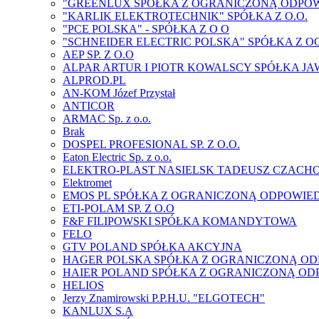
"GREENLUX SPÓŁKA Z OGRANICZONĄ ODPOW
"KARLIK ELEKTROTECHNIK" SPÓŁKA Z O.O.
"PCE POLSKA" - SPÓŁKA Z O O
"SCHNEIDER ELECTRIC POLSKA" SPÓŁKA Z 
AEP SP. Z O.O
ALPAR ARTUR I PIOTR KOWALSCY SPÓŁKA J
ALPROD.PL
AN-KOM Józef Przystał
ANTICOR
ARMAC Sp. z o.o.
Brak
DOSPEL PROFESIONAL SP. Z O.O.
Eaton Electric Sp. z o.o.
ELEKTRO-PLAST NASIELSK TADEUSZ CZACHO
Elektromet
EMOS PL SPÓŁKA Z OGRANICZONĄ ODPOWIE
ETI-POLAM SP. Z O.O
F&F FILIPOWSKI SPÓŁKA KOMANDYTOWA
FELO
GTV POLAND SPÓŁKA AKCYJNA
HAGER POLSKA SPÓŁKA Z OGRANICZONĄ O
HAIER POLAND SPÓŁKA Z OGRANICZONĄ OD
HELIOS
Jerzy Znamirowski P.P.H.U. "ELGOTECH"
KANLUX S.A