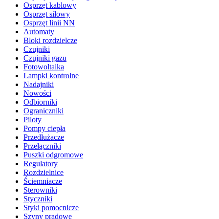
Osprzęt kablowy
Osprzęt siłowy
Osprzęt linii NN
Automaty
Bloki rozdzielcze
Czujniki
Czujniki gazu
Fotowoltaika
Lampki kontrolne
Nadajniki
Nowości
Odbiorniki
Ograniczniki
Piloty
Pompy ciepła
Przedłużacze
Przełączniki
Puszki odgromowe
Regulatory
Rozdzielnice
Ściemniacze
Sterowniki
Styczniki
Styki pomocnicze
Szyny prądowe