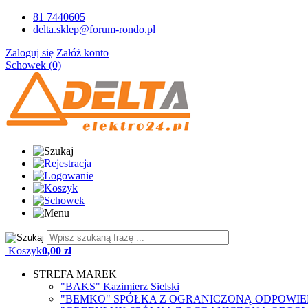
81 7440605
delta.sklep@forum-rondo.pl
Zaloguj się
Załóż konto
Schowek (0)
Koszyk
0,00 zł
STREFA MAREK
"BAKS" Kazimierz Sielski
"BEMKO" SPÓŁKA Z OGRANICZONĄ ODPOWIE