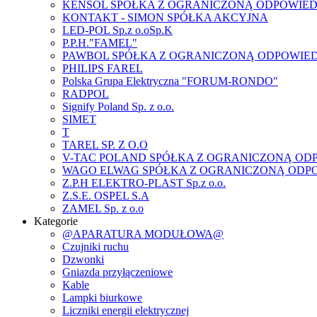
KENSOL SPÓŁKA Z OGRANICZONĄ ODPOWIED
KONTAKT - SIMON SPÓŁKA AKCYJNA
LED-POL Sp.z o.oSp.K
P.P.H."FAMEL"
PAWBOL SPÓŁKA Z OGRANICZONĄ ODPOWIE
PHILIPS FAREL
Polska Grupa Elektryczna "FORUM-RONDO"
RADPOL
Signify Poland Sp. z o.o.
SIMET
T
TAREL SP. Z O.O
V-TAC POLAND SPÓŁKA Z OGRANICZONĄ OD
WAGO ELWAG SPÓŁKA Z OGRANICZONĄ ODP
Z.P.H ELEKTRO-PLAST Sp.z o.o.
Z.S.E. OSPEL S.A
ZAMEL Sp. z o.o
Kategorie
@APARATURA MODUŁOWA@
Czujniki ruchu
Dzwonki
Gniazda przyłączeniowe
Kable
Lampki biurkowe
Liczniki energii elektrycznej