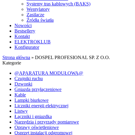
Systemy tras kablowych (BAKS)
Wentylatory
Zasilacze
Źródła światła
Nowości
Bestsellery
Kontakt
ELEKTROKLUB
Konfigurator
Strona główna
»
DOSPEL PROFESIONAL SP. Z O.O.
Kategorie
@APARATURA MODUŁOWA@
Czujniki ruchu
Dzwonki
Gniazda przyłączeniowe
Kable
Lampki biurkowe
Liczniki energii elektrycznej
Listwy
Łączniki i gniazdka
Narzędzia i przyrządy pomiarowe
Oprawy oświetleniowe
Osprzęt instalacji odgromowej