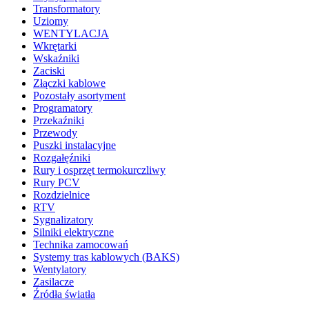
Transformatory
Uziomy
WENTYLACJA
Wkrętarki
Wskaźniki
Zaciski
Złączki kablowe
Pozostały asortyment
Programatory
Przekaźniki
Przewody
Puszki instalacyjne
Rozgałęźniki
Rury i osprzęt termokurczliwy
Rury PCV
Rozdzielnice
RTV
Sygnalizatory
Silniki elektryczne
Technika zamocowań
Systemy tras kablowych (BAKS)
Wentylatory
Zasilacze
Źródła światła