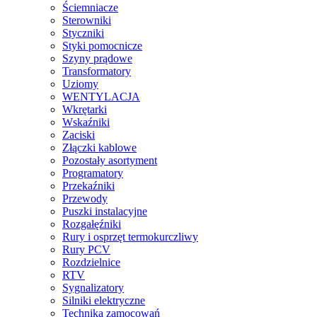
Ściemniacze
Sterowniki
Styczniki
Styki pomocnicze
Szyny prądowe
Transformatory
Uziomy
WENTYLACJA
Wkrętarki
Wskaźniki
Zaciski
Złączki kablowe
Pozostały asortyment
Programatory
Przekaźniki
Przewody
Puszki instalacyjne
Rozgałęźniki
Rury i osprzęt termokurczliwy
Rury PCV
Rozdzielnice
RTV
Sygnalizatory
Silniki elektryczne
Technika zamocowań