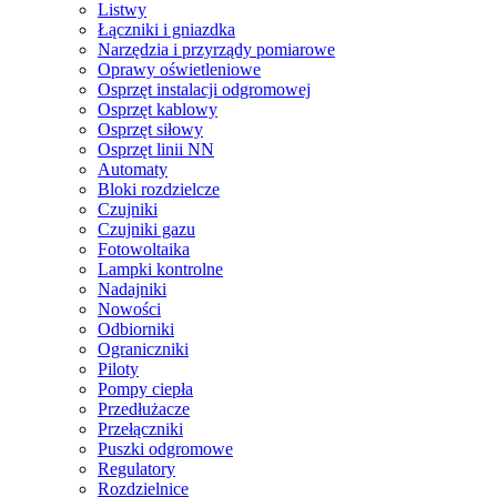
Listwy
Łączniki i gniazdka
Narzędzia i przyrządy pomiarowe
Oprawy oświetleniowe
Osprzęt instalacji odgromowej
Osprzęt kablowy
Osprzęt siłowy
Osprzęt linii NN
Automaty
Bloki rozdzielcze
Czujniki
Czujniki gazu
Fotowoltaika
Lampki kontrolne
Nadajniki
Nowości
Odbiorniki
Ograniczniki
Piloty
Pompy ciepła
Przedłużacze
Przełączniki
Puszki odgromowe
Regulatory
Rozdzielnice